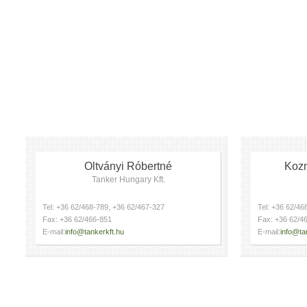
Oltványi Róbertné
Kozm
Tanker Hungary Kft.
Tel: +36 62/468-789, +36 62/467-327
Tel: +36 62/46
Fax: +36 62/466-851
Fax: +36 62/4
E-mail:
info@tankerkft.hu
E-mail:
info@ta