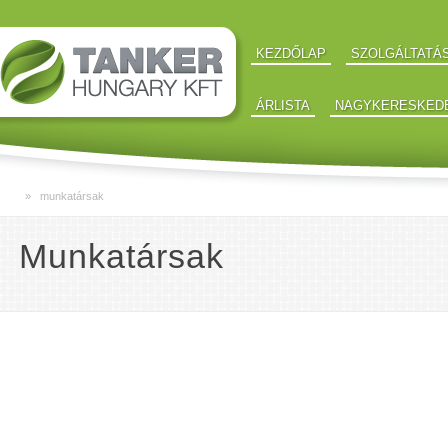
KEZDŐLAP
SZOLGÁLTATÁ
ÁRLISTA
NAGYKERESKED
» munkatársak
Munkatársak