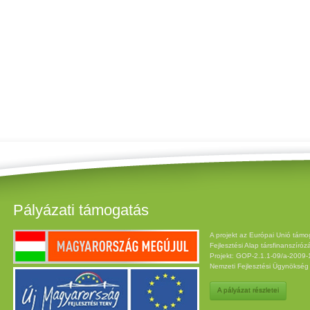
Pályázati támogatás
A projekt az Európai Unió támo
Fejlesztési Alap társfinanszíróz
Projekt: GOP-2.1.1-09/a-2009-12
Nemzeti Fejlesztési Ügynöksé
A pályázat részletei