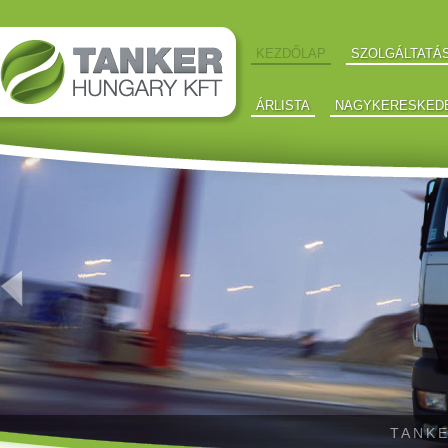
KEZDŐLAP
SZOLGÁLTATÁ
ÁRLISTA
NAGYKERESKED
TANKE