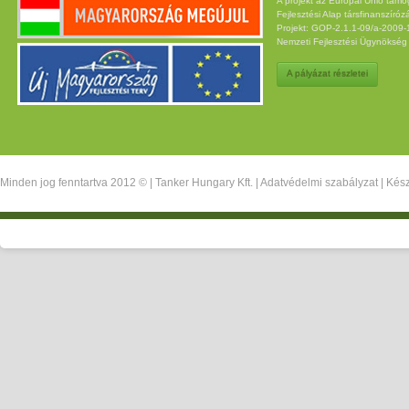
A projekt az Európai Unió támo
Fejlesztési Alap társfinanszíróz
Projekt: GOP-2.1.1-09/a-2009-12
Nemzeti Fejlesztési Ügynöksé
A pályázat részletei
Minden jog fenntartva 2012 © |
Tanker Hungary Kft.
|
Adatvédelmi szabályzat
| Kész