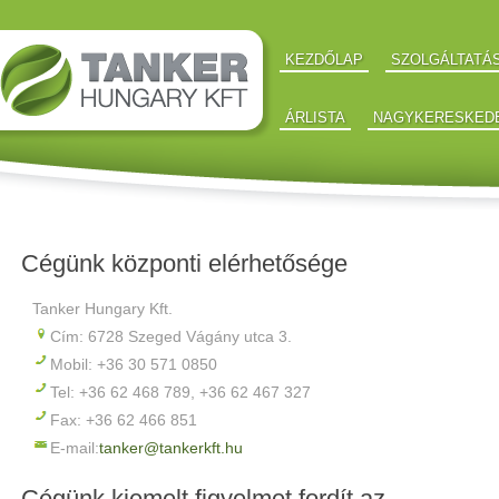
KEZDŐLAP
SZOLGÁLTATÁ
ÁRLISTA
NAGYKERESKED
Cégünk központi elérhetősége
Tanker Hungary Kft.
Cím: 6728 Szeged Vágány utca 3.
Mobil: +36 30 571 0850
Tel: +36 62 468 789, +36 62 467 327
Fax: +36 62 466 851
E-mail:
tanker@tankerkft.hu
Cégünk kiemelt figyelmet fordít az