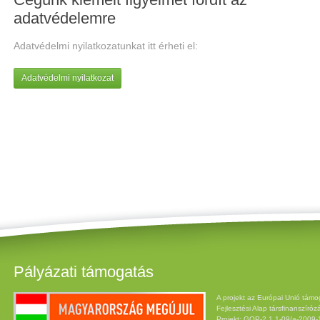
adatvédelemre
Adatvédelmi nyilatkozatunkat itt érheti el:
Adatvédelmi nyilatkozat
Pályázati támogatás
A projekt az Európai Unió támo
Fejlesztési Alap társfinanszíróz
Projekt: GOP-2.1.1-09/a-2009-12