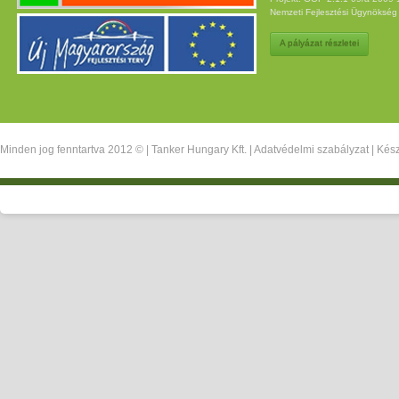
Nemzeti Fejlesztési Ügynöksé
A pályázat részletei
Minden jog fenntartva 2012 © |
Tanker Hungary Kft.
|
Adatvédelmi szabályzat
| Kész